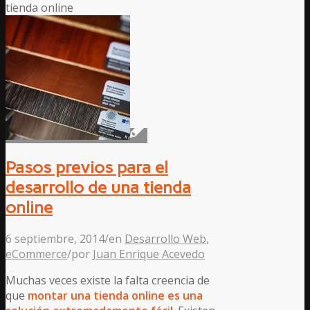
tienda online
Pasos previos para el
desarrollo de una tienda
online
6 septiembre, 2014
/
en
Desarrollo Web
,
eCommerce
/
por
Juan Enrique Acevedo
Muchas veces existe la falta creencia de
que
montar una tienda online es una