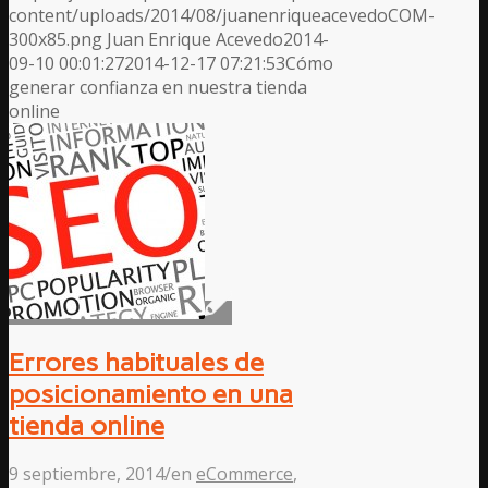
content/uploads/2014/08/juanenriqueacevedoCOM-
300x85.png
Juan Enrique Acevedo
2014-
09-10 00:01:27
2014-12-17 07:21:53
Cómo
generar confianza en nuestra tienda
online
Errores habituales de
posicionamiento en una
tienda online
9 septiembre, 2014
/
en
eCommerce
,