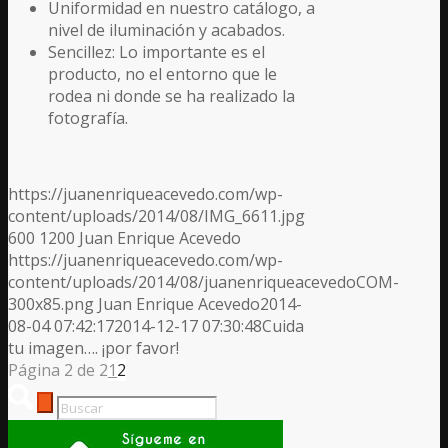
Uniformidad en nuestro catálogo, a
nivel de iluminación y acabados.
Sencillez: Lo importante es el
producto, no el entorno que le
rodea ni donde se ha realizado la
fotografía.
https://juanenriqueacevedo.com/wp-
content/uploads/2014/08/IMG_6611.jpg
600
1200
Juan Enrique Acevedo
https://juanenriqueacevedo.com/wp-
content/uploads/2014/08/juanenriqueacevedoCOM-
300x85.png
Juan Enrique Acevedo
2014-
08-04 07:42:17
2014-12-17 07:30:48
Cuida
tu imagen…. ¡por favor!
Página 2 de 2
1
2