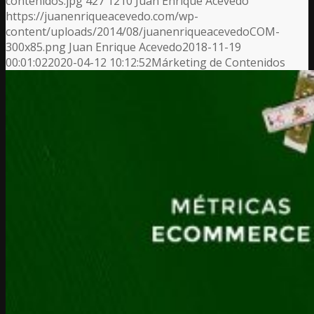
contenidos.jpg
427
1210
Juan Enrique Acevedo
https://juanenriqueacevedo.com/wp-
content/uploads/2014/08/juanenriqueacevedoCOM-
300x85.png
Juan Enrique Acevedo
2018-11-19
00:01:02
2020-04-12 10:12:52
Márketing de Contenidos