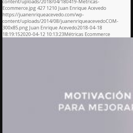
content/uploads/2018/04/180419-Metricas-
Ecommerce.jpg
427
1210
Juan Enrique Acevedo
https://juanenriqueacevedo.com/wp-
content/uploads/2014/08/juanenriqueacevedoCOM-
300x85.png
Juan Enrique Acevedo
2018-04-18
18:19:15
2020-04-12 10:13:23
Métricas Ecommerce