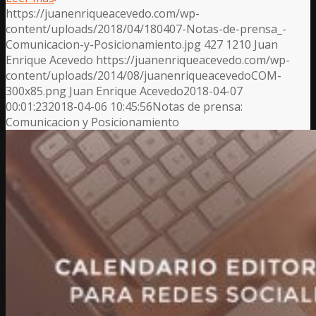
https://juanenriqueacevedo.com/wp-
content/uploads/2018/04/180407-Notas-de-prensa_-
Comunicacion-y-Posicionamiento.jpg
427
1210
Juan
Enrique Acevedo
https://juanenriqueacevedo.com/wp-
content/uploads/2014/08/juanenriqueacevedoCOM-
300x85.png
Juan Enrique Acevedo
2018-04-07
00:01:23
2018-04-06 10:45:56
Notas de prensa:
Comunicacion y Posicionamiento