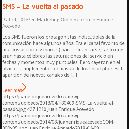
SMS – La vuelta al pasado
9 abril, 2018
/
en
Marketing Online
/
por
Juan Enrique
Acevedo
Los SMS fueron los protagonistas indiscutibles de la
comunicación hace algunos años: Era el canal favorito de
muchos usuario (y marcas) para comunicarse, tanto que
eran hasta célebres las saturaciones del servicio en
fechas y momentos muy puntuales. Pero cayeron en el
olvido: La implementación masiva de los smartphones, la
aparición de nuevos canales de […]
Leer más
https://juanenriqueacevedo.com/wp-
content/uploads/2018/04/180409-SMS-La-vuelta-al-
pasado.jpg
427
1210
Juan Enrique Acevedo
https://juanenriqueacevedo.com/wp-
content/uploads/2014/08/juanenriqueacevedoCOM-
300x85.png
Juan Enrique Acevedo
2018-04-09