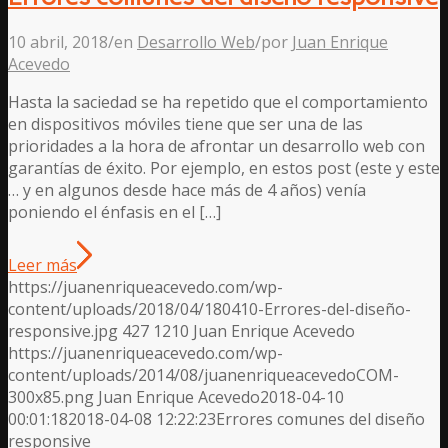
10 abril, 2018
/
en
Desarrollo Web
/
por
Juan Enrique
Acevedo
Hasta la saciedad se ha repetido que el comportamiento
en dispositivos móviles tiene que ser una de las
prioridades a la hora de afrontar un desarrollo web con
garantías de éxito. Por ejemplo, en estos post (este y este
… y en algunos desde hace más de 4 años) venía
poniendo el énfasis en el […]
Leer más
https://juanenriqueacevedo.com/wp-
content/uploads/2018/04/180410-Errores-del-diseño-
responsive.jpg
427
1210
Juan Enrique Acevedo
https://juanenriqueacevedo.com/wp-
content/uploads/2014/08/juanenriqueacevedoCOM-
300x85.png
Juan Enrique Acevedo
2018-04-10
00:01:18
2018-04-08 12:22:23
Errores comunes del diseño
responsive