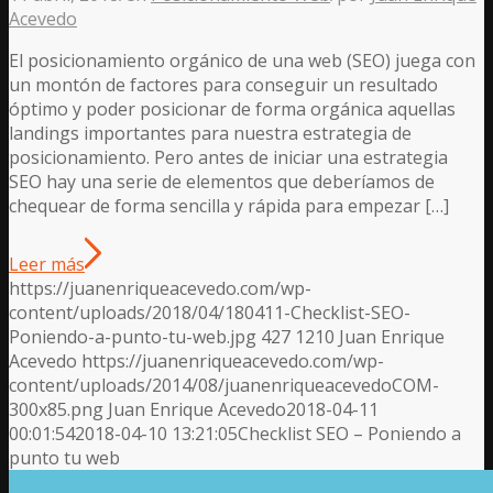
Acevedo
El posicionamiento orgánico de una web (SEO) juega con
un montón de factores para conseguir un resultado
óptimo y poder posicionar de forma orgánica aquellas
landings importantes para nuestra estrategia de
posicionamiento. Pero antes de iniciar una estrategia
SEO hay una serie de elementos que deberíamos de
chequear de forma sencilla y rápida para empezar […]
Leer más
https://juanenriqueacevedo.com/wp-
content/uploads/2018/04/180411-Checklist-SEO-
Poniendo-a-punto-tu-web.jpg
427
1210
Juan Enrique
Acevedo
https://juanenriqueacevedo.com/wp-
content/uploads/2014/08/juanenriqueacevedoCOM-
300x85.png
Juan Enrique Acevedo
2018-04-11
00:01:54
2018-04-10 13:21:05
Checklist SEO – Poniendo a
punto tu web