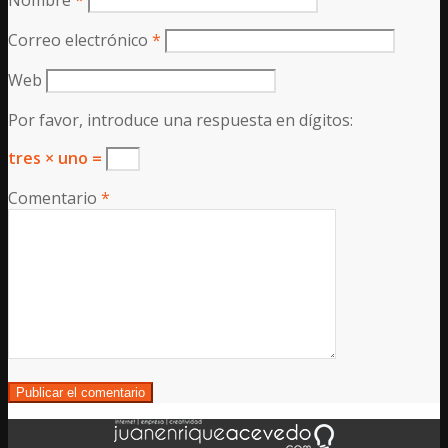
Nombre
*
Correo electrónico
*
Web
Por favor, introduce una respuesta en dígitos:
tres × uno =
Comentario
*