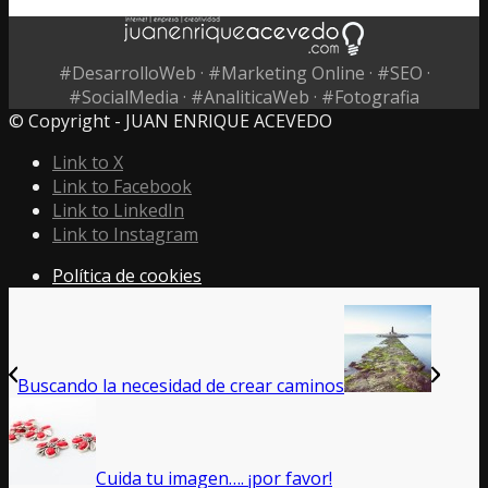
#DesarrolloWeb · #Marketing Online · #SEO ·
#SocialMedia · #AnaliticaWeb · #Fotografia
© Copyright - JUAN ENRIQUE ACEVEDO
Link to X
Link to Facebook
Link to LinkedIn
Link to Instagram
Política de cookies
Buscando la necesidad de crear caminos
Cuida tu imagen…. ¡por favor!