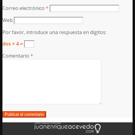
Correo electrónico
*
Web
Por favor, introduce una respuesta en dígitos:
dos × 4 =
Comentario
*