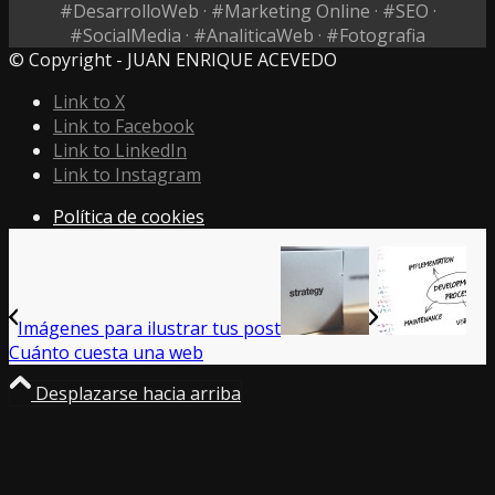
#DesarrolloWeb · #Marketing Online · #SEO ·
#SocialMedia · #AnaliticaWeb · #Fotografia
© Copyright - JUAN ENRIQUE ACEVEDO
Link to X
Link to Facebook
Link to LinkedIn
Link to Instagram
Política de cookies
Imágenes para ilustrar tus post
Cuánto cuesta una web
Desplazarse hacia arriba