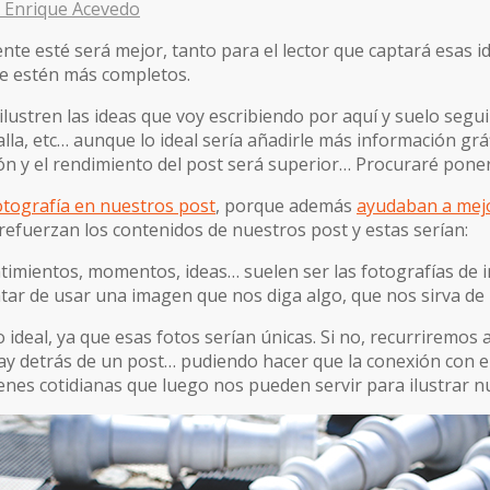
 Enrique Acevedo
e esté será mejor, tanto para el lector que captará esas id
ue estén más completos.
ustren las ideas que voy escribiendo por aquí y suelo seg
lla, etc… aunque lo ideal sería añadirle más información grá
n y el rendimiento del post será superior… Procuraré poner
fotografía en nuestros post
, porque además
ayudaban a mejo
efuerzan los contenidos de nuestros post y estas serían:
ntimientos, momentos, ideas… suelen ser las fotografías de i
tar de usar una imagen que nos diga algo, que nos sirva de i
ideal, ya que esas fotos serían únicas. Si no, recurriremos a
hay detrás de un post… pudiendo hacer que la conexión con el
enes cotidianas que luego nos pueden servir para ilustrar n