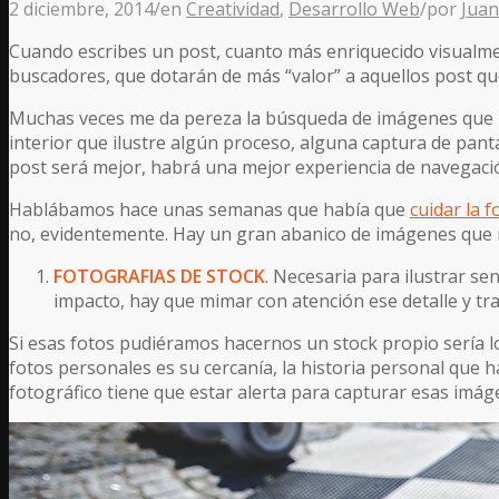
2 diciembre, 2014
/
en
Creatividad
,
Desarrollo Web
/
por
Juan
Cuando escribes un post, cuanto más enriquecido visualment
buscadores, que dotarán de más “valor” a aquellos post q
Muchas veces me da pereza la búsqueda de imágenes que il
interior que ilustre algún proceso, alguna captura de panta
post será mejor, habrá una mejor experiencia de navegació
Hablábamos hace unas semanas que había que
cuidar la 
no, evidentemente. Hay un gran abanico de imágenes que r
FOTOGRAFIAS DE STOCK
. Necesaria para ilustrar se
impacto, hay que mimar con atención ese detalle y tra
Si esas fotos pudiéramos hacernos un stock propio sería lo 
fotos personales es su cercanía, la historia personal que 
fotográfico tiene que estar alerta para capturar esas imág