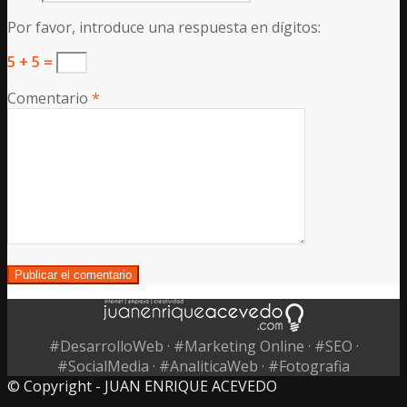
Por favor, introduce una respuesta en dígitos:
5 + 5 =
Comentario
*
#DesarrolloWeb · #Marketing Online · #SEO ·
#SocialMedia · #AnaliticaWeb · #Fotografia
© Copyright - JUAN ENRIQUE ACEVEDO