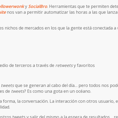
ollowerwonk
y
SocialBro
. Herramientas que te permiten dete
ite
nos van a permitir automatizar las horas a las que lanz
ntes nichos de mercados en los que la gente está conectada
edio de terceros a través de
retweets
y favoritos
e
tweets
que se generan al cabo del día… pero todos nos pod
nes de
tweets
? Es como una gota en un océano.
a forma, la conversación. La interacción con otros usuario, 
lidad.
stros tweets y salir del mismo a la espera de resultados… re