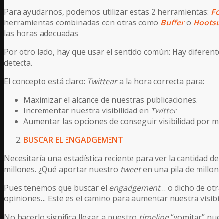
Para ayudarnos, podemos utilizar estas 2 herramientas:
F
herramientas combinadas con otras como
Buffer
o
Hootsu
las horas adecuadas
Por otro lado, hay que usar el sentido común: Hay difere
detecta.
El concepto está claro:
Twittear
a la hora correcta para:
Maximizar el alcance de nuestras publicaciones.
Incrementar nuestra visibilidad en
Twitter
Aumentar las opciones de conseguir visibilidad por m
BUSCAR EL ENGADGEMENT
Necesitaría una estadística reciente para ver la cantidad d
millones. ¿Qué aportar nuestro
tweet
en una pila de millo
Pues tenemos que buscar el
engadgement
… o dicho de otr
opiniones… Este es el camino para aumentar nuestra visibi
No hacerlo significa llegar a nuestro
timeline
“vomitar” nue