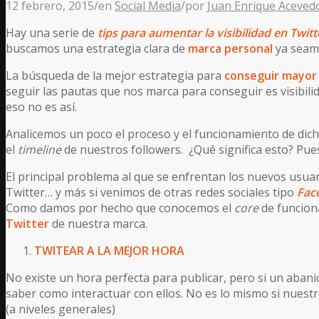
12 febrero, 2015
/
en
Social Media
/
por
Juan Enrique Aceved
Hay una serie de
tips para aumentar la visibilidad en Twitt
buscamos una estrategia clara de
marca personal
ya seamo
La búsqueda de la mejor estrategia para
conseguir mayor 
seguir las pautas que nos marca para conseguir es visibili
eso no es así.
Analicemos un poco el proceso y el funcionamiento de dicha
el
timeline
de nuestros followers. ¿Qué significa esto? Pu
El principal problema al que se enfrentan los nuevos usua
Twitter… y más si venimos de otras redes sociales tipo
Fac
Como damos por hecho que conocemos el
core
de funcio
Twitter
de nuestra marca.
TWITEAR A LA MEJOR HORA
No existe un hora perfecta para publicar, pero si un aban
saber como interactuar con ellos. No es lo mismo si nues
(a niveles generales)