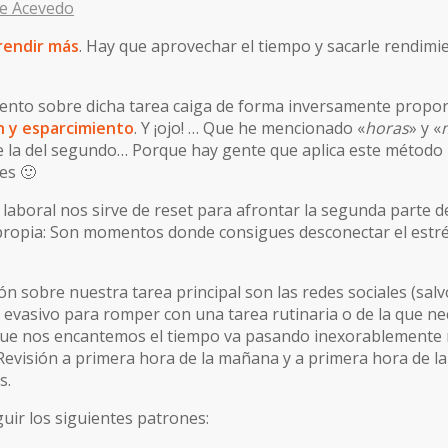
ue Acevedo
 rendir más
. Hay que aprovechar el tiempo y sacarle rendim
ento sobre dicha tarea caiga de forma inversamente proporc
n y esparcimiento
. Y ¡ojo! … Que he mencionado «
horas
» y «
la del segundo… Porque hay gente que aplica este método p
es 🙂
a laboral nos sirve de reset para afrontar la segunda parte de
propia: Son momentos donde consigues desconectar el estrés y
ón sobre nuestra tarea principal son las redes sociales (sa
do evasivo para romper con una tarea rutinaria o de la que 
ue nos encantemos el tiempo va pasando inexorablemente mi
 Revisión a primera hora de la mañana y a primera hora de la
s.
uir los siguientes patrones: