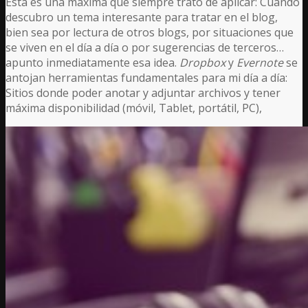
Esta es una máxima que siempre trato de aplicar: Cuando
descubro un tema interesante para tratar en el blog,
bien sea por lectura de otros blogs, por situaciones que
se viven en el día a día o por sugerencias de terceros…
apunto inmediatamente esa idea.
Dropbox
y
Evernote
se
antojan herramientas fundamentales para mi día a día:
Sitios donde poder anotar y adjuntar archivos y tener
máxima disponibilidad (móvil, Tablet, portátil, PC),