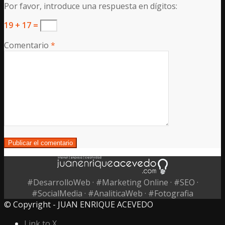
Por favor, introduce una respuesta en dígitos:
19 + 17 =
Comentario
*
#DesarrolloWeb · #Marketing Online · #SEO ·
#SocialMedia · #AnaliticaWeb · #Fotografia
© Copyright - JUAN ENRIQUE ACEVEDO
Link to X