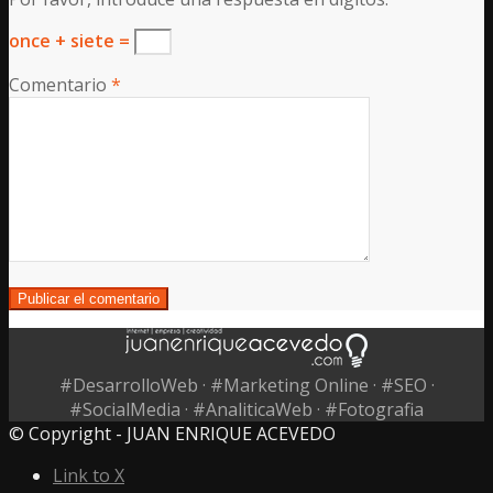
once + siete =
Comentario
*
#DesarrolloWeb · #Marketing Online · #SEO ·
#SocialMedia · #AnaliticaWeb · #Fotografia
© Copyright - JUAN ENRIQUE ACEVEDO
Link to X